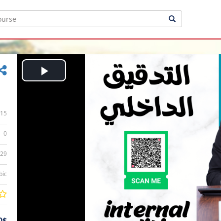
Play
Video
15
0
:29
bic
0$