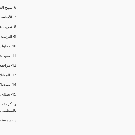
6- منهج العملية في التدقيق الداخلي.
7- الأساسيات المتعلقة بعملية التدقيق الداخلي.
8- تعريف عدم المطابقة والملاحظات.
9- الترتيب والتنظيم للتدقيق الداخلي.
10- خطوات عملية التدقيق الداخلي.
11- تنفيذ عملية التدقيق الداخلي والاجتماع الافتتاحي.
12- مراجعة السجلات والوثائق.
13- المقابلات مع الموظفين ومراقبة الانشطة والمرافق.
14- تسجيلات الأدلة أثناء التدقيق.
15- نصائح هامة لتدقيق ناجح.
وتذكر دائم
بالمنظمة. 
دمتم موفقي