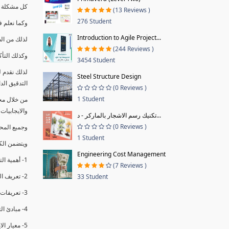
كل مشكلة ه
(13 Reviews )
276 Student
وكما نعلم ف
Introduction to Agile Project...
لذلك من ال
(244 Reviews )
وكذلك التأك
3454 Student
لذلك نقدم 
Steel Structure Design
التدقيق الد
(0 Reviews )
1 Student
من خلال مج
والايجابيات
تكنيك رسم الاشجار بالماركر - د...
(0 Reviews )
وجميع المحاضر
1 Student
ويتضمن الك
Engineering Cost Management
1- أهمية التدقيق الداخلي وتعريفه.
(7 Reviews )
2- تعريف التدقيق وأنواعه الرئيسية.
33 Student
3- تعريفات ومفاهيم عن التدقيق الداخلي.
4- مبادئ التدقيق.
5- معيار الايزو 19011:2018.