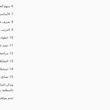
6- منهج العملية في التدقيق الداخلي.
7- الأساسيات المتعلقة بعملية التدقيق الداخلي.
8- تعريف عدم المطابقة والملاحظات.
9- الترتيب والتنظيم للتدقيق الداخلي.
10- خطوات عملية التدقيق الداخلي.
11- تنفيذ عملية التدقيق الداخلي والاجتماع الافتتاحي.
12- مراجعة السجلات والوثائق.
13- المقابلات مع الموظفين ومراقبة الانشطة والمرافق.
14- تسجيلات الأدلة أثناء التدقيق.
15- نصائح هامة لتدقيق ناجح.
وتذكر دائم
بالمنظمة. 
دمتم موفقي