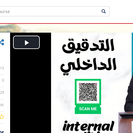
Play
Video
15
0
:29
bic
0$