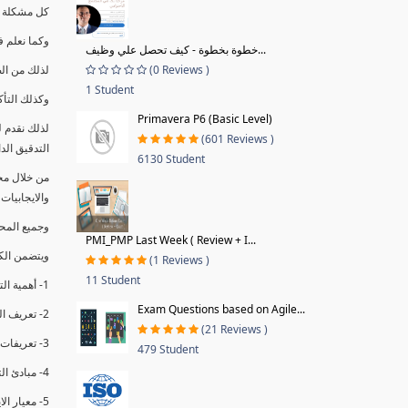
كل مشكلة ه
وكما نعلم ف
خطوة بخطوة - كيف تحصل علي وظيف...
(0 Reviews )
لذلك من ال
1 Student
وكذلك التأك
Primavera P6 (Basic Level)
لذلك نقدم 
(601 Reviews )
التدقيق الد
6130 Student
من خلال مج
والايجابيات
وجميع المحاضر
PMI_PMP Last Week ( Review + I...
ويتضمن الك
(1 Reviews )
11 Student
1- أهمية التدقيق الداخلي وتعريفه.
Exam Questions based on Agile...
2- تعريف التدقيق وأنواعه الرئيسية.
(21 Reviews )
3- تعريفات ومفاهيم عن التدقيق الداخلي.
479 Student
4- مبادئ التدقيق.
5- معيار الايزو 19011:2018.