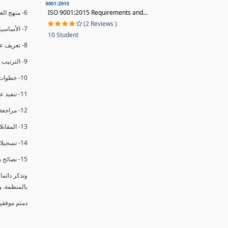
ISO 9001:2015 Requirements and...
6- منهج العملية في التدقيق الداخلي.
(2 Reviews )
7- الأساسيات المتعلقة بعملية التدقيق الداخلي.
10 Student
8- تعريف عدم المطابقة والملاحظات.
9- الترتيب والتنظيم للتدقيق الداخلي.
10- خطوات عملية التدقيق الداخلي.
11- تنفيذ عملية التدقيق الداخلي والاجتماع الافتتاحي.
12- مراجعة السجلات والوثائق.
13- المقابلات مع الموظفين ومراقبة الانشطة والمرافق.
14- تسجيلات الأدلة أثناء التدقيق.
15- نصائح هامة لتدقيق ناجح.
وتذكر دائم
بالمنظمة. 
دمتم موفقي