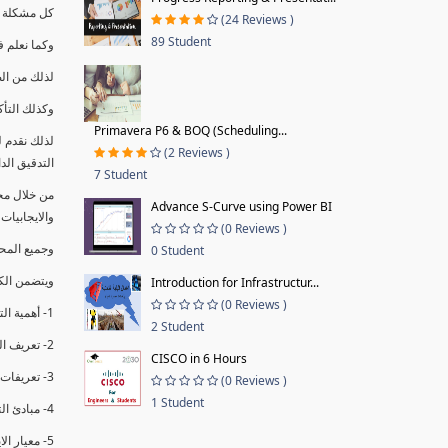
كل مشكلة ه
(24 Reviews )
89 Student
وكما نعلم ف
لذلك من ال
وكذلك التأك
Primavera P6 & BOQ (Scheduling...
لذلك نقدم 
(2 Reviews )
التدقيق الد
7 Student
من خلال مج
Advance S-Curve using Power BI
والايجابيات
(0 Reviews )
وجميع المحاضر
0 Student
ويتضمن الك
Introduction for Infrastructur...
(0 Reviews )
1- أهمية التدقيق الداخلي وتعريفه.
2 Student
2- تعريف التدقيق وأنواعه الرئيسية.
CISCO in 6 Hours
3- تعريفات ومفاهيم عن التدقيق الداخلي.
(0 Reviews )
1 Student
4- مبادئ التدقيق.
5- معيار الايزو 19011:2018.