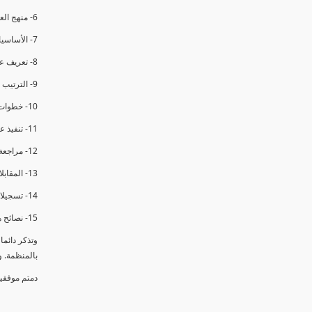
6- منهج العملية في التدقيق الداخلي.
7- الأساسيات المتعلقة بعملية التدقيق الداخلي.
8- تعريف عدم المطابقة والملاحظات.
9- الترتيب والتنظيم للتدقيق الداخلي.
10- خطوات عملية التدقيق الداخلي.
11- تنفيذ عملية التدقيق الداخلي والاجتماع الافتتاحي.
12- مراجعة السجلات والوثائق.
13- المقابلات مع الموظفين ومراقبة الانشطة والمرافق.
14- تسجيلات الأدلة أثناء التدقيق.
15- نصائح هامة لتدقيق ناجح.
وتذكر دائم
بالمنظمة. 
دمتم موفقي