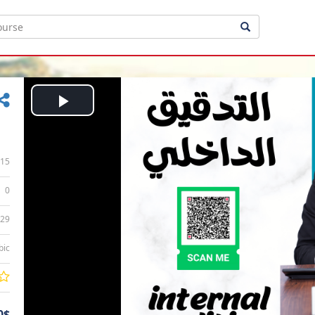
Play
Video
15
0
:29
bic
0$