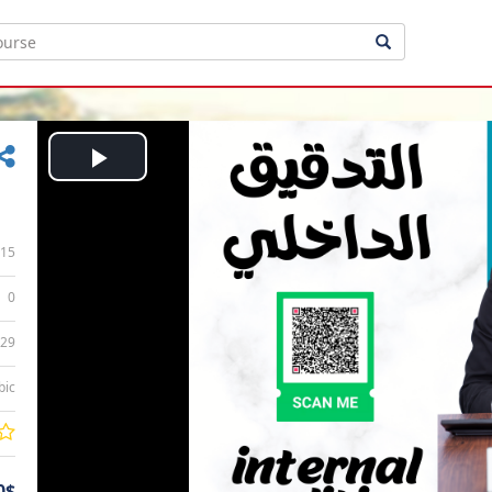
Play
Video
15
0
:29
bic
0$