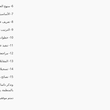
6- منهج العملية في التدقيق الداخلي.
7- الأساسيات المتعلقة بعملية التدقيق الداخلي.
8- تعريف عدم المطابقة والملاحظات.
9- الترتيب والتنظيم للتدقيق الداخلي.
10- خطوات عملية التدقيق الداخلي.
11- تنفيذ عملية التدقيق الداخلي والاجتماع الافتتاحي.
12- مراجعة السجلات والوثائق.
13- المقابلات مع الموظفين ومراقبة الانشطة والمرافق.
14- تسجيلات الأدلة أثناء التدقيق.
15- نصائح هامة لتدقيق ناجح.
وتذكر دائم
بالمنظمة. 
دمتم موفقي