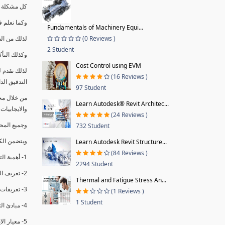
كل مشكلة ه
وكما نعلم ف
Fundamentals of Machinery Equi...
(0 Reviews )
لذلك من ال
2 Student
وكذلك التأك
Cost Control using EVM
لذلك نقدم 
(16 Reviews )
التدقيق الد
97 Student
من خلال مج
Learn Autodesk® Revit Architec...
والايجابيات
(24 Reviews )
وجميع المحاضر
732 Student
ويتضمن الك
Learn Autodesk Revit Structure...
(84 Reviews )
1- أهمية التدقيق الداخلي وتعريفه.
2294 Student
2- تعريف التدقيق وأنواعه الرئيسية.
Thermal and Fatigue Stress An...
3- تعريفات ومفاهيم عن التدقيق الداخلي.
(1 Reviews )
1 Student
4- مبادئ التدقيق.
5- معيار الايزو 19011:2018.