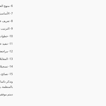
6- منهج العملية في التدقيق الداخلي.
7- الأساسيات المتعلقة بعملية التدقيق الداخلي.
8- تعريف عدم المطابقة والملاحظات.
9- الترتيب والتنظيم للتدقيق الداخلي.
10- خطوات عملية التدقيق الداخلي.
11- تنفيذ عملية التدقيق الداخلي والاجتماع الافتتاحي.
12- مراجعة السجلات والوثائق.
13- المقابلات مع الموظفين ومراقبة الانشطة والمرافق.
14- تسجيلات الأدلة أثناء التدقيق.
15- نصائح هامة لتدقيق ناجح.
وتذكر دائم
بالمنظمة. 
دمتم موفقي