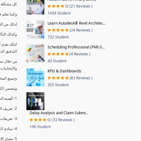
كل مشكلة ه
(21 Reviews )
1434 Student
وكما نعلم ف
Learn Autodesk® Revit Architec...
لذلك من ال
(24 Reviews )
وكذلك التأك
732 Student
لذلك نقدم 
Scheduling Professional (PMI-S...
التدقيق الد
(4 Reviews )
40 Student
من خلال مج
والايجابيات
KPIs & Dashboards
(83 Reviews )
وجميع المحاضر
305 Student
ويتضمن الك
1- أهمية التدقيق الداخلي وتعريفه.
2- تعريف التدقيق وأنواعه الرئيسية.
Delay Analysis and Claim Submi...
3- تعريفات ومفاهيم عن التدقيق الداخلي.
(33 Reviews )
196 Student
4- مبادئ التدقيق.
5- معيار الايزو 19011:2018.