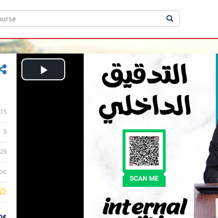
Play
Video
15
0
:29
bic
0$