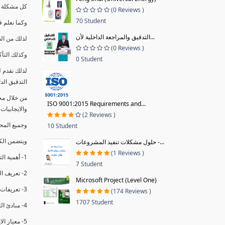
كل مشكلة ه
(0 Reviews )
70 Student
وكما نعلم ف
التدقيق والمراجعة الداخلية لأن...
لذلك من ال
(0 Reviews )
وكذلك التأك
0 Student
لذلك نقدم 
التدقيق الد
من خلال مج
ISO 9001:2015 Requirements and...
والايجابيات
(2 Reviews )
وجميع المحاضر
10 Student
ويتضمن الك
حلول مشكلات تنفيذ المشروعات -...
(1 Reviews )
1- أهمية التدقيق الداخلي وتعريفه.
7 Student
2- تعريف التدقيق وأنواعه الرئيسية.
Microsoft Project (Level One)
3- تعريفات ومفاهيم عن التدقيق الداخلي.
(174 Reviews )
1707 Student
4- مبادئ التدقيق.
5- معيار الايزو 19011:2018.