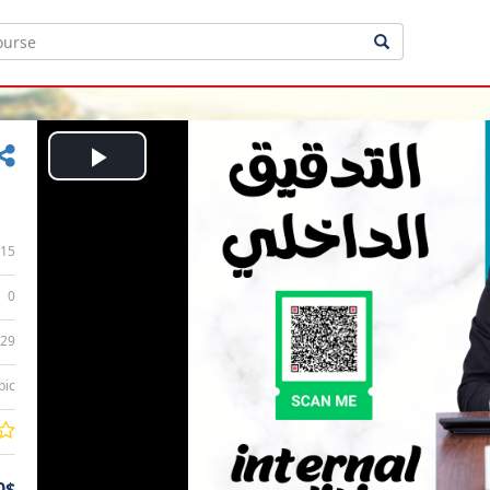
Play
Video
15
0
:29
bic
0$