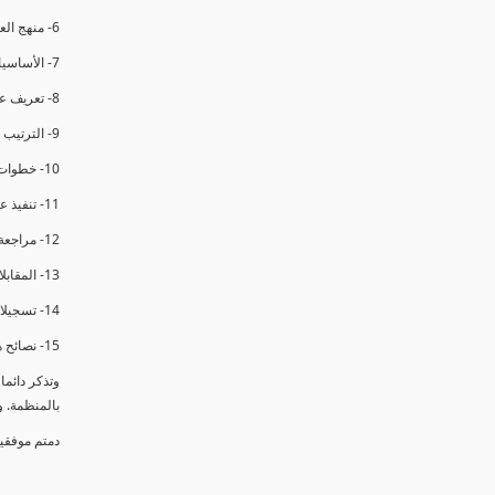
6- منهج العملية في التدقيق الداخلي.
7- الأساسيات المتعلقة بعملية التدقيق الداخلي.
8- تعريف عدم المطابقة والملاحظات.
9- الترتيب والتنظيم للتدقيق الداخلي.
10- خطوات عملية التدقيق الداخلي.
11- تنفيذ عملية التدقيق الداخلي والاجتماع الافتتاحي.
12- مراجعة السجلات والوثائق.
13- المقابلات مع الموظفين ومراقبة الانشطة والمرافق.
14- تسجيلات الأدلة أثناء التدقيق.
15- نصائح هامة لتدقيق ناجح.
وتذكر دائم
بالمنظمة. 
دمتم موفقي