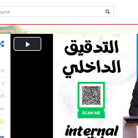
Play
Video
15
0
:29
bic
0$