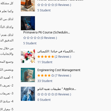
كل مشكلة ه
(0 Reviews )
5 Student
وكما نعلم ف
لذلك من ال
وكذلك التأك
Primavera P6 Course (Schedulin...
لذلك نقدم 
(0 Reviews )
التدقيق الد
5 Student
من خلال مج
الكيمياء في حياتنا : الكيميائى...
والايجابيات
(2 Reviews )
وجميع المحاضر
11 Student
ويتضمن الك
Engineering Cost Management
(7 Reviews )
1- أهمية التدقيق الداخلي وتعريفه.
33 Student
2- تعريف التدقيق وأنواعه الرئيسية.
تطبيقات تقنية النانو " Applica...
3- تعريفات ومفاهيم عن التدقيق الداخلي.
(0 Reviews )
0 Student
4- مبادئ التدقيق.
5- معيار الايزو 19011:2018.