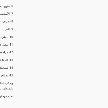
6- منهج العملية في التدقيق الداخلي.
7- الأساسيات المتعلقة بعملية التدقيق الداخلي.
8- تعريف عدم المطابقة والملاحظات.
9- الترتيب والتنظيم للتدقيق الداخلي.
10- خطوات عملية التدقيق الداخلي.
11- تنفيذ عملية التدقيق الداخلي والاجتماع الافتتاحي.
12- مراجعة السجلات والوثائق.
13- المقابلات مع الموظفين ومراقبة الانشطة والمرافق.
14- تسجيلات الأدلة أثناء التدقيق.
15- نصائح هامة لتدقيق ناجح.
وتذكر دائم
بالمنظمة. 
دمتم موفقي