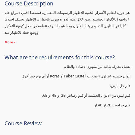
Course Description
هي دورة لتعليم الأسرار الخفية للإظهار الرسومات المعمارية (مسقط افقي / موقع عام
/ واجهة) بالألوان الخشبية. ومن خلال هذه الدورة سوف تلاحظ ان الإظهار يختلف اختلافا
كليا عن التلوين التقليدي بتلك الألوان وهذا هو ما سوف نتعلمه من خلال كيفية التفكير
ووضع خطة للاظهار منذ
More
What are the requirements for this course?
يفضل معرفة بدائية عن مفهوم الاضاءة والظل.
الوان خشبية 24 لون (انصح ب Faber Castell أو Kores أو أي نوع جيد أخر).
قلم جل ابيض.
قلم اسود من الالوان الخشبية أو قلم رصاص 2B او 4B او 6B.
قلم جرافيت 2B او 4B او
Course Review