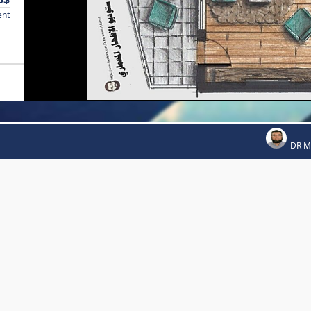
ent
DR 