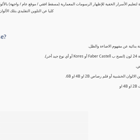
لتعليم الأسرار الخفية للإظهار الرسومات المعمارية (مسقط افقي / موقع عام / واجهة) بالألو
كليا عن التلوين التقليدي بتلك الأل
se?
ة بدائية عن مفهوم الاضاءة والظل
ون (انصح ب
يض
قلم اسود من الالوان الخشبية أو قلم رصاص 2
ت 2
%
%
%