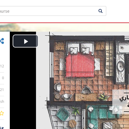
Play
Video
12
0
:21
ish
5$