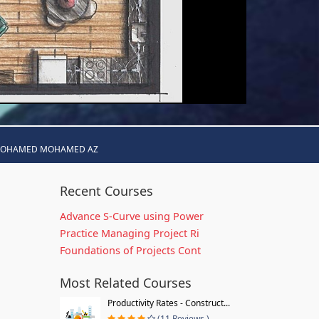
MOHAMED MOHAMED AZ
Recent Courses
Advance S-Curve using Power
Practice Managing Project Ri
Foundations of Projects Cont
Most Related Courses
Productivity Rates - Construct...
(11 Reviews )