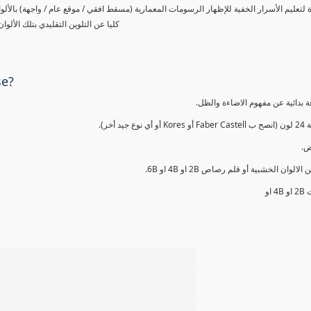
لتعليم الأسرار الخفية للإظهار الرسومات المعمارية (مسقط افقي / موقع عام / واجهة) بالألو
كليا عن التلوين التقليدي بتلك الأل
se?
ة بدائية عن مفهوم الاضاءة والظل
ون (انصح ب
يض
قلم اسود من الالوان الخشبية أو قلم رصاص 2
ت 2
%
%
%