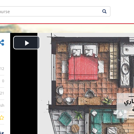
Play
Video
12
0
:21
ish
5$