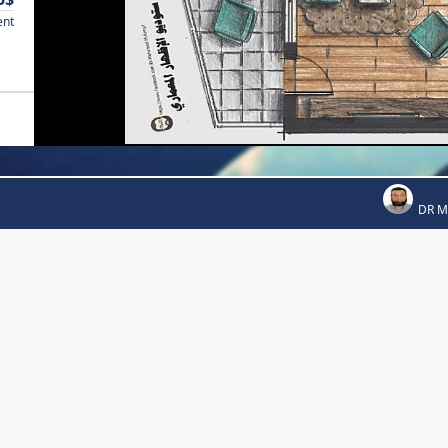
ent
DR 