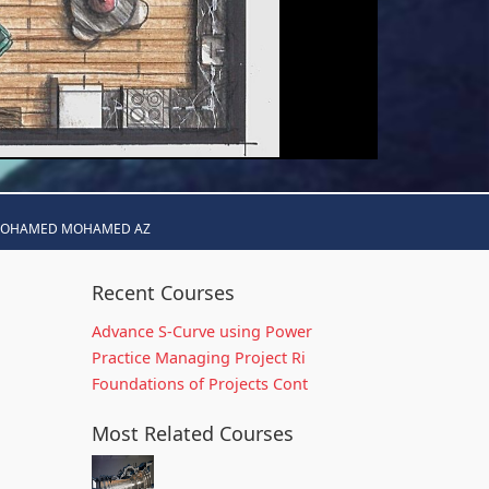
MOHAMED MOHAMED AZ
Recent Courses
Advance S-Curve using Power
Practice Managing Project Ri
Foundations of Projects Cont
Most Related Courses