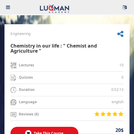
Engineering
Chemistry in our life : " Chemist and
Agriculture "
10
Lectures
0
Quizzes
0:52:13
Duration
english
Language
Reviews (8)
20$
Take This Course