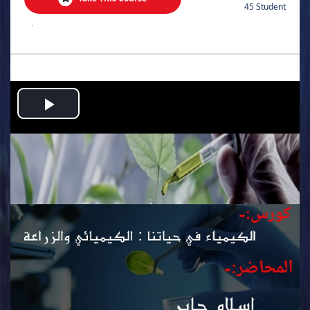
45 Student
.
Play
Video