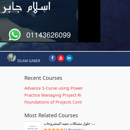
ISLAM GABER
Recent Courses
Advance S-Curve using Power
Practice Managing Project Ri
Foundations of Projects Cont
Most Related Courses
حلول مشكلات تنفيذ المشروعات -...
(1 Reviews )