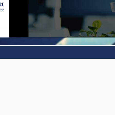
0$
ent