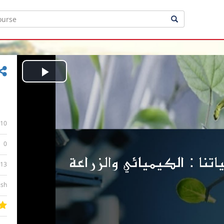
Play
Video
10
0
:13
ish