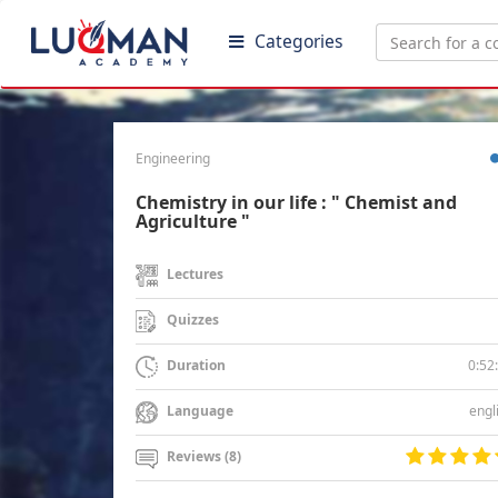
Categories
Engineering
Chemistry in our life : " Chemist and
Agriculture "
Lectures
Quizzes
0:52
Duration
engl
Language
Reviews (8)