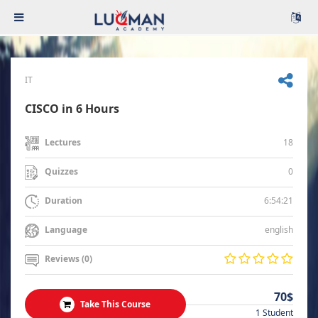
IT
CISCO in 6 Hours
18
Lectures
0
Quizzes
6:54:21
Duration
english
Language
Reviews (0)
70$
Take This Course
1 Student