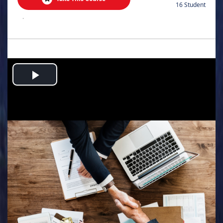
16 Student
.
Play
Video