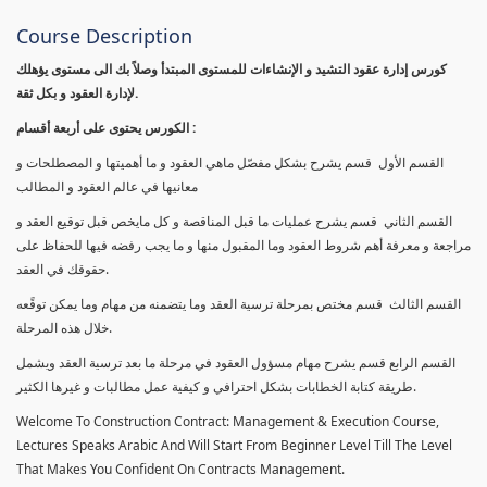
Course Description
كورس إدارة عقود التشيد و الإنشاءات للمستوى المبتدأ وصلاً بك الى مستوى يؤهلك
لإدارة العقود و بكل ثقة.
الكورس يحتوى على أربعة أقسام :
القسم الأول قسم يشرح بشكل مفصّل ماهي العقود و ما أهميتها و المصطلحات و
معانيها في عالم العقود و المطالب
القسم الثاني قسم يشرح عمليات ما قبل المناقصة و كل مايخص قبل توقيع العقد و
مراجعة و معرفة أهم شروط العقود وما المقبول منها و ما يجب رفضه فيها للحفاظ على
حقوقك في العقد.
القسم الثالث قسم مختص بمرحلة ترسية العقد وما يتضمنه من مهام وما يمكن توقًعه
خلال هذه المرحلة.
القسم الرابع قسم يشرح مهام مسؤول العقود في مرحلة ما بعد ترسية العقد ويشمل
طريقة كتابة الخطابات بشكل احترافي و كيفية عمل مطالبات و غيرها الكثير.
Welcome To Construction Contract: Management & Execution Course,
Lectures Speaks Arabic And Will Start From Beginner Level Till The Level
That Makes You Confident On Contracts Management.