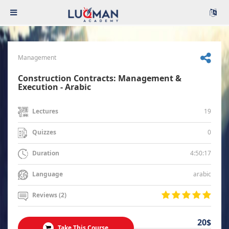
Management
Construction Contracts: Management &
Execution - Arabic
19
Lectures
0
Quizzes
4:50:17
Duration
arabic
Language
Reviews (2)
20$
Take This Course