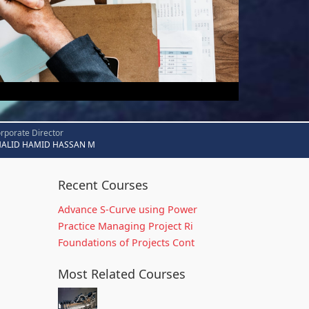
rporate Director
HALID HAMID HASSAN M
Recent Courses
Advance S-Curve using Power
Practice Managing Project Ri
Foundations of Projects Cont
Most Related Courses