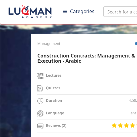
Categories
Management
Construction Contracts: Management &
Execution - Arabic
Lectures
Quizzes
4:50
Duration
ara
Language
Reviews (2)