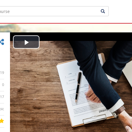
Play
Video
19
0
:17
bic