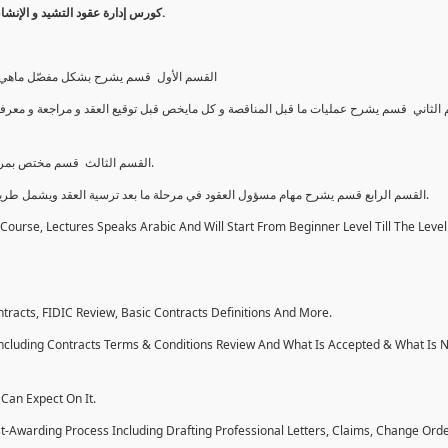
كورس إدارة عقود التشيد و الإنشاءات للمستوى المبتدأ وصلاً بك الى مستوى يؤهلك لإدارة العقود و بكل ثقة.
القسم الأول قسم يشرح بشكل مفصّل ماهي الع
الثاني قسم يشرح عمليات ما قبل المناقصة و كل مايخص قبل توقيع العقد و مراجعة و معرفة
القسم الثالث قسم مختص بمرحلة ترسية العقد وما يتضمنه من مهام وما يمكن توقًعه خلال هذه المرحلة.
القسم الرابع قسم يشرح مهام مسؤول العقود في مرحلة ما بعد ترسية العقد ويشمل طريقة كتابة الخطابات بشكل احترافي و كيفية عمل مطالبات و غيرها الكثير.
urse, Lectures Speaks Arabic And Will Start From Beginner Level Till The Level
tracts, FIDIC Review, Basic Contracts Definitions And More.
Including Contracts Terms & Conditions Review And What Is Accepted & What Is 
Can Expect On It.
ost-Awarding Process Including Drafting Professional Letters, Claims, Change Ord