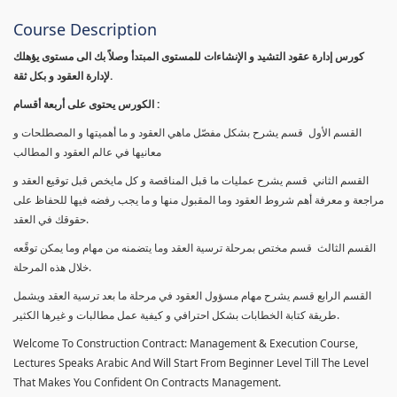
Course Description
كورس إدارة عقود التشيد و الإنشاءات للمستوى المبتدأ وصلاً بك الى مستوى يؤهلك
لإدارة العقود و بكل ثقة.
الكورس يحتوى على أربعة أقسام :
القسم الأول قسم يشرح بشكل مفصّل ماهي العقود و ما أهميتها و المصطلحات و
معانيها في عالم العقود و المطالب
القسم الثاني قسم يشرح عمليات ما قبل المناقصة و كل مايخص قبل توقيع العقد و
مراجعة و معرفة أهم شروط العقود وما المقبول منها و ما يجب رفضه فيها للحفاظ على
حقوقك في العقد.
القسم الثالث قسم مختص بمرحلة ترسية العقد وما يتضمنه من مهام وما يمكن توقًعه
خلال هذه المرحلة.
القسم الرابع قسم يشرح مهام مسؤول العقود في مرحلة ما بعد ترسية العقد ويشمل
طريقة كتابة الخطابات بشكل احترافي و كيفية عمل مطالبات و غيرها الكثير.
Welcome To Construction Contract: Management & Execution Course,
Lectures Speaks Arabic And Will Start From Beginner Level Till The Level
That Makes You Confident On Contracts Management.