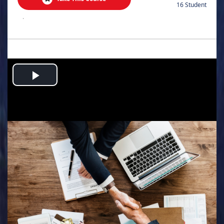
16 Student
.
Play
Video