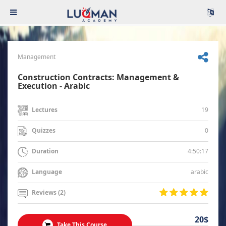
Management
Construction Contracts: Management &
Execution - Arabic
19
Lectures
0
Quizzes
4:50:17
Duration
arabic
Language
Reviews (2)
20$
Take This Course