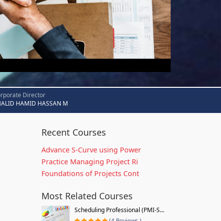
rporate Director
HALID HAMID HASSAN M
Recent Courses
Advance S-Curve using Power
Practice Managing Project Ri
Foundations of Projects Cont
Most Related Courses
Scheduling Professional (PMI-S...
(4 Reviews )