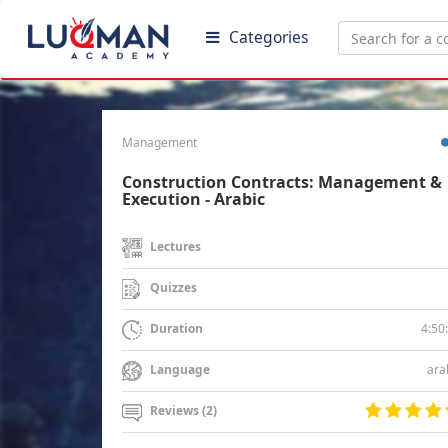
Categories
Management
Construction Contracts: Management &
Execution - Arabic
Lectures
Quizzes
4:50
Duration
ara
Language
Reviews (2)