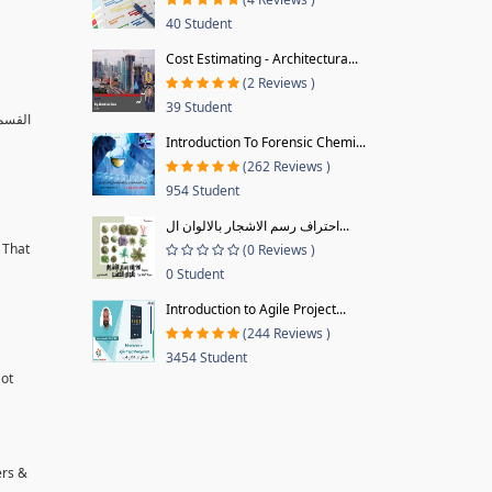
40 Student
Cost Estimating - Architectura...
(2 Reviews )
39 Student
القسم 
Introduction To Forensic Chemi...
(262 Reviews )
954 Student
احتراف رسم الاشجار بالالوان ال...
 That
(0 Reviews )
0 Student
Introduction to Agile Project...
(244 Reviews )
3454 Student
Not
ers &