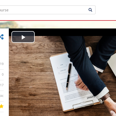
Play
Video
19
0
:17
bic