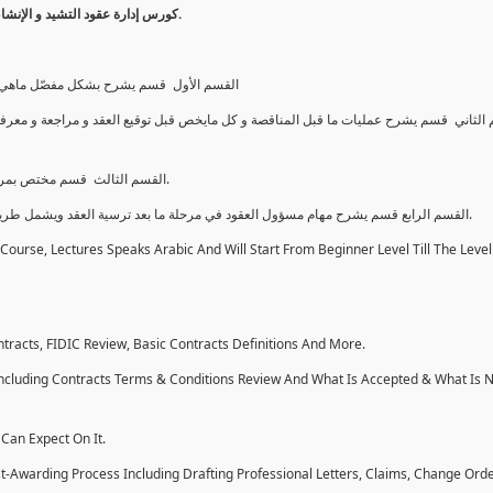
كورس إدارة عقود التشيد و الإنشاءات للمستوى المبتدأ وصلاً بك الى مستوى يؤهلك لإدارة العقود و بكل ثقة.
القسم الأول قسم يشرح بشكل مفصّل ماهي الع
الثاني قسم يشرح عمليات ما قبل المناقصة و كل مايخص قبل توقيع العقد و مراجعة و معرفة
القسم الثالث قسم مختص بمرحلة ترسية العقد وما يتضمنه من مهام وما يمكن توقًعه خلال هذه المرحلة.
القسم الرابع قسم يشرح مهام مسؤول العقود في مرحلة ما بعد ترسية العقد ويشمل طريقة كتابة الخطابات بشكل احترافي و كيفية عمل مطالبات و غيرها الكثير.
urse, Lectures Speaks Arabic And Will Start From Beginner Level Till The Level
tracts, FIDIC Review, Basic Contracts Definitions And More.
Including Contracts Terms & Conditions Review And What Is Accepted & What Is 
Can Expect On It.
ost-Awarding Process Including Drafting Professional Letters, Claims, Change Ord