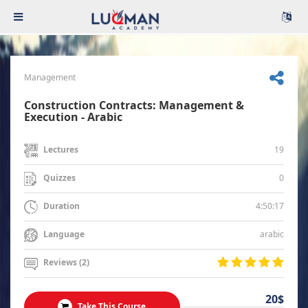
Management
Construction Contracts: Management &
Execution - Arabic
19
Lectures
0
Quizzes
4:50:17
Duration
arabic
Language
Reviews (2)
20$
Take This Course