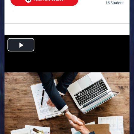
16 Student
.
Play
Video