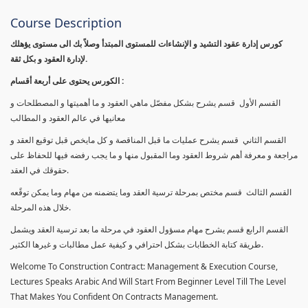
Course Description
كورس إدارة عقود التشيد و الإنشاءات للمستوى المبتدأ وصلاً بك الى مستوى يؤهلك
لإدارة العقود و بكل ثقة.
الكورس يحتوى على أربعة أقسام :
القسم الأول قسم يشرح بشكل مفصّل ماهي العقود و ما أهميتها و المصطلحات و
معانيها في عالم العقود و المطالب
القسم الثاني قسم يشرح عمليات ما قبل المناقصة و كل مايخص قبل توقيع العقد و
مراجعة و معرفة أهم شروط العقود وما المقبول منها و ما يجب رفضه فيها للحفاظ على
حقوقك في العقد.
القسم الثالث قسم مختص بمرحلة ترسية العقد وما يتضمنه من مهام وما يمكن توقًعه
خلال هذه المرحلة.
القسم الرابع قسم يشرح مهام مسؤول العقود في مرحلة ما بعد ترسية العقد ويشمل
طريقة كتابة الخطابات بشكل احترافي و كيفية عمل مطالبات و غيرها الكثير.
Welcome To Construction Contract: Management & Execution Course,
Lectures Speaks Arabic And Will Start From Beginner Level Till The Level
That Makes You Confident On Contracts Management.