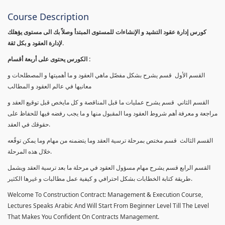
Course Description
كورس إدارة عقود التشيد و الإنشاءات للمستوى المبتدأ وصلاً بك الى مستوى يؤهلك
لإدارة العقود و بكل ثقة.
الكورس يحتوى على أربعة أقسام :
القسم الأول قسم يشرح بشكل مفصّل ماهي العقود و ما أهميتها و المصطلحات و
معانيها في عالم العقود و المطالب
القسم الثاني قسم يشرح عمليات ما قبل المناقصة و كل مايخص قبل توقيع العقد و
مراجعة و معرفة أهم شروط العقود وما المقبول منها و ما يجب رفضه فيها للحفاظ على
حقوقك في العقد.
القسم الثالث قسم مختص بمرحلة ترسية العقد وما يتضمنه من مهام وما يمكن توقًعه
خلال هذه المرحلة.
القسم الرابع قسم يشرح مهام مسؤول العقود في مرحلة ما بعد ترسية العقد ويشمل
طريقة كتابة الخطابات بشكل احترافي و كيفية عمل مطالبات و غيرها الكثير.
Welcome To Construction Contract: Management & Execution Course,
Lectures Speaks Arabic And Will Start From Beginner Level Till The Level
That Makes You Confident On Contracts Management.