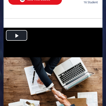
16 Student
.
Play
Video