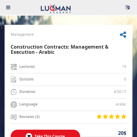
Management
Construction Contracts: Management &
Execution - Arabic
19
Lectures
0
Quizzes
4:50:17
Duration
arabic
Language
Reviews (2)
20$
Take This Course