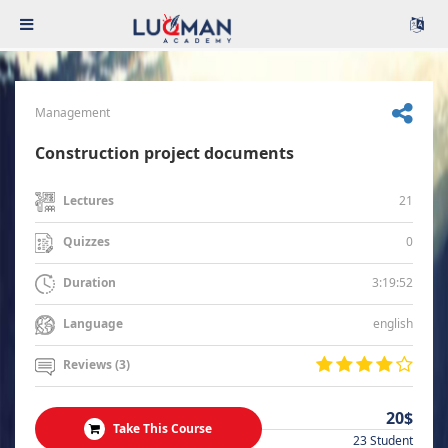
Management
Construction project documents
21
Lectures
0
Quizzes
3:19:52
Duration
english
Language
Reviews (3)
20$
Take This Course
23 Student