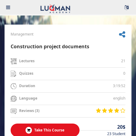
Management
Construction project documents
21
Lectures
0
Quizzes
3:19:52
Duration
english
Language
Reviews (3)
20$
Take This Course
23 Student