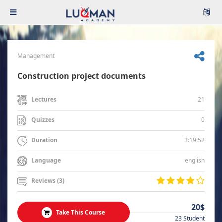
Management
Construction project documents
21
Lectures
0
Quizzes
3:19:52
Duration
english
Language
Reviews (3)
20$
Take This Course
23 Student