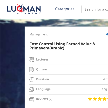
Categories
Management
Cost Control Using Earned Value &
Primavera(Arabic)
Lectures
Quizzes
4:0
Duration
engl
Language
Reviews (2)