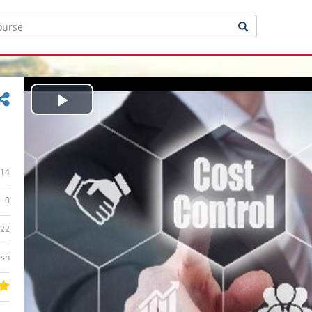
Play
Video
14
0
:22
ish