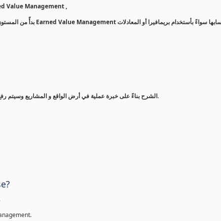
st Control بأستخدام أشهر طريقة وهي الـ Earned Value Management ,
وكيفية حسابها سواءً بأستخد
الشرح بناءً على خبرة عملية في أرض الواقع و المشاريع وسيتم رفع وشرح نفس التقارير التي أتعامل بها بشكل يومي أو أسبوعي في عملي.
se?
.
Management.