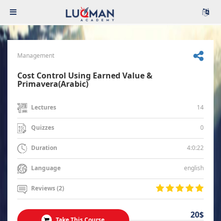
Management
Cost Control Using Earned Value &
Primavera(Arabic)
14
Lectures
0
Quizzes
4:0:22
Duration
english
Language
Reviews (2)
20$
Take This Course