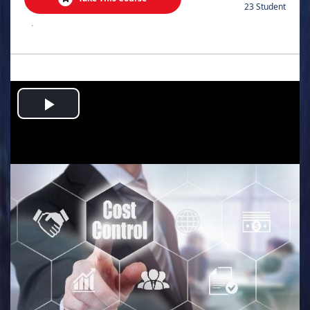
23 Student
.
Play
Video