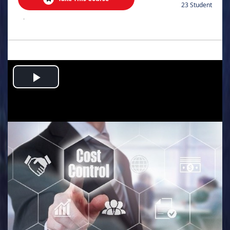
23 Student
.
Play
Video