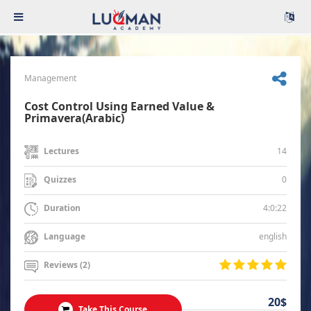
Management
Cost Control Using Earned Value &
Primavera(Arabic)
14
Lectures
0
Quizzes
4:0:22
Duration
english
Language
Reviews (2)
20$
Take This Course