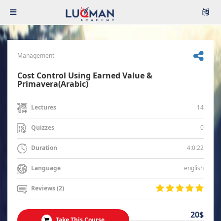
Management
Cost Control Using Earned Value &
Primavera(Arabic)
14
Lectures
0
Quizzes
4:0:22
Duration
english
Language
Reviews (2)
20$
Take This Course