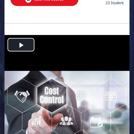
23 Student
.
Play
Video