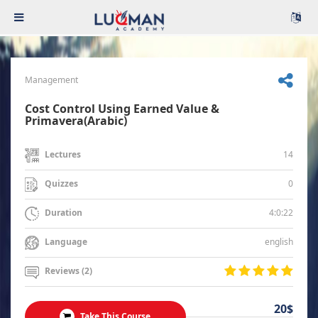
Management
Cost Control Using Earned Value &
Primavera(Arabic)
14
Lectures
0
Quizzes
4:0:22
Duration
english
Language
Reviews (2)
20$
Take This Course