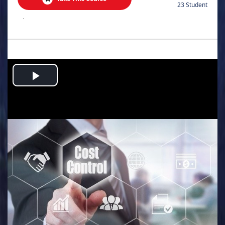
23 Student
.
Play
Video