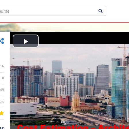
Play
Video
16
0
:49
bic
2$