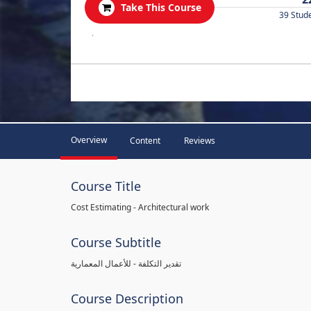
Take This Course
39 Stud
.
Overview
Content
Reviews
Course Title
Cost Estimating - Architectural work
Course Subtitle
تقدير التكلفة - للأعمال المعمارية
Course Description