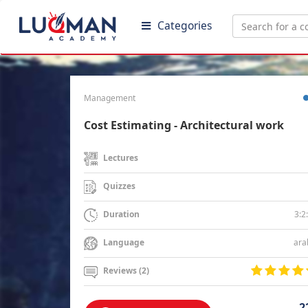
Categories
Management
Cost Estimating - Architectural work
Lectures
Quizzes
3:2
Duration
ara
Language
Reviews (2)
2