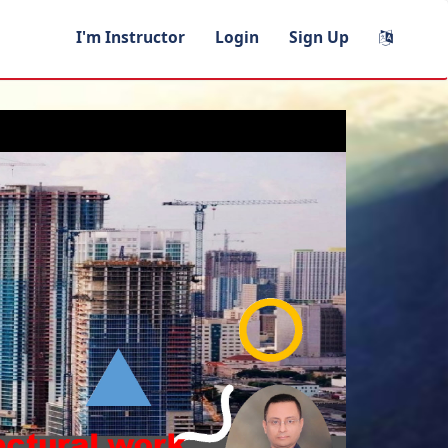
I'm Instructor
Login
Sign Up