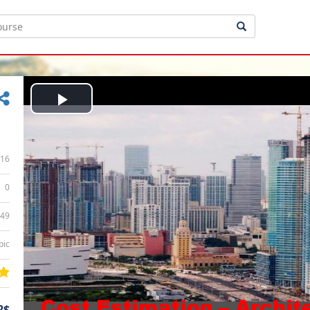
Play
Video
16
0
:49
bic
2$