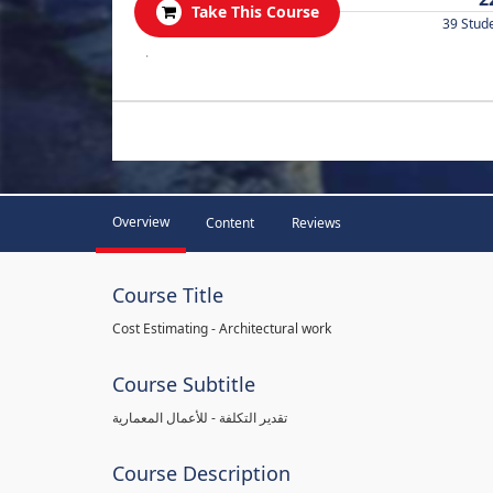
Take This Course
39 Stud
.
Overview
Content
Reviews
Course Title
Cost Estimating - Architectural work
Course Subtitle
تقدير التكلفة - للأعمال المعمارية
Course Description