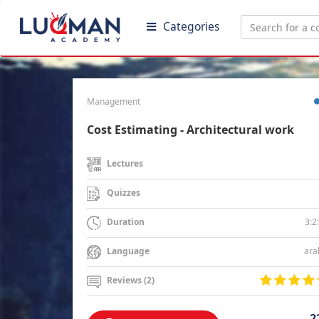
Categories
Management
Cost Estimating - Architectural work
Lectures
Quizzes
3:2
Duration
ara
Language
Reviews (2)
2