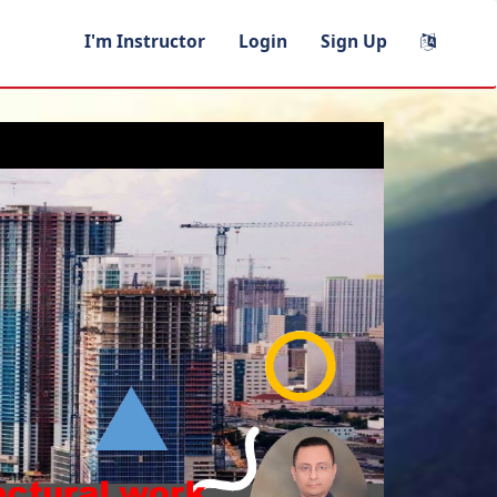
I'm Instructor
Login
Sign Up