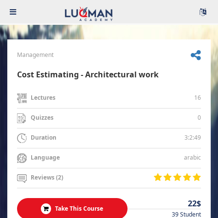
Management
Cost Estimating - Architectural work
16
Lectures
0
Quizzes
3:2:49
Duration
arabic
Language
Reviews (2)
22$
Take This Course
39 Student