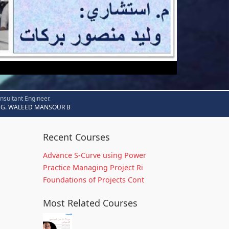
nsultant Engineer.
G. WALEED MANSOUR B
Recent Courses
Advance S-Curve using Power
Practice Managing Project Ri
Foundations of Projects Cont
Most Related Courses