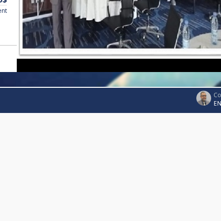
ent
Co
EN