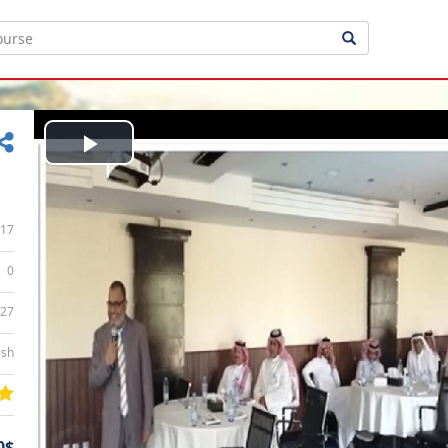
Play
Video
17
0
:27
ish
0$