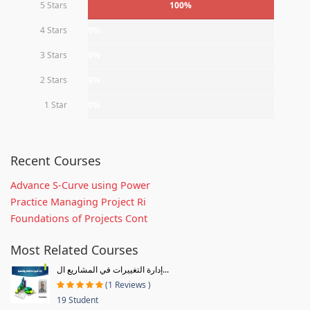
5 Stars
100%
4 Stars
0%
3 Stars
0%
2 Stars
0%
1 Star
0%
Recent Courses
Advance S-Curve using Power
Practice Managing Project Ri
Foundations of Projects Cont
Most Related Courses
إدارة التغييرات في المشاريع ال...
(1 Reviews )
19 Student