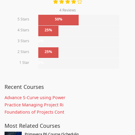
4 Reviews
5 Stars
50%
4 Stars
25%
3 Stars
0%
2 Stars
25%
1 Star
0%
Recent Courses
Advance S-Curve using Power
Practice Managing Project Ri
Foundations of Projects Cont
Most Related Courses
Primavera P6 Course (Schedulin...