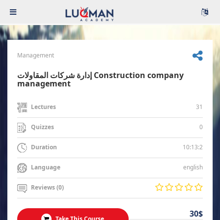
Management
إدارة شركات المقاولات Construction company
management
31
Lectures
0
Quizzes
10:13:2
Duration
english
Language
Reviews (0)
30$
Take This Course