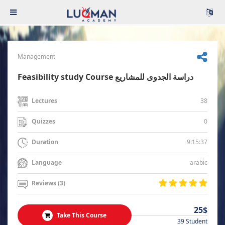
Management
Feasibility study Course دراسة الجدوى للمشاريع
38
Lectures
0
Quizzes
9:15:37
Duration
arabic
Language
Reviews (3)
25$
Take This Course
39 Student