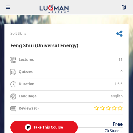
Soft Skills
Feng Shui (Universal Energy)
11
Lectures
0
Quizzes
1:5:5
Duration
english
Language
Reviews (0)
Free
Take This Course
70 Student