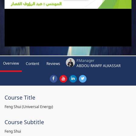
P.Manager
Overview
Content
Reviews
ABDOU RAWFF ALKASSAR
Course Title
Feng Shui (Universal Energy)
Course Subtitle
Feng Shui