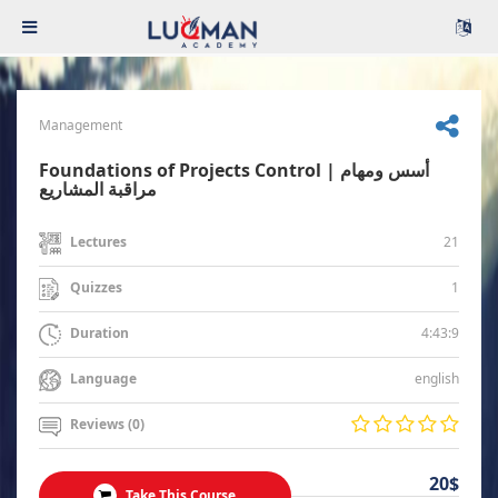
Management
Foundations of Projects Control | أسس ومهام
مراقبة المشاريع
21
Lectures
1
Quizzes
4:43:9
Duration
english
Language
Reviews (0)
20$
Take This Course