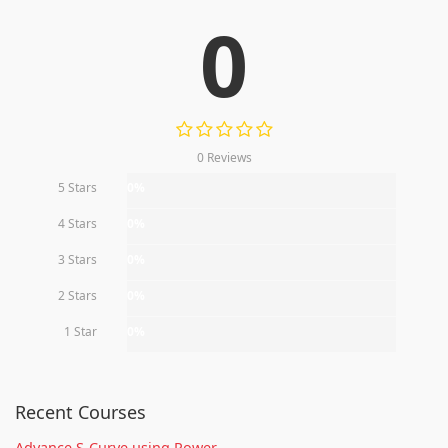
0
0 Reviews
5 Stars
0%
4 Stars
0%
3 Stars
0%
2 Stars
0%
1 Star
0%
Recent Courses
Advance S-Curve using Power