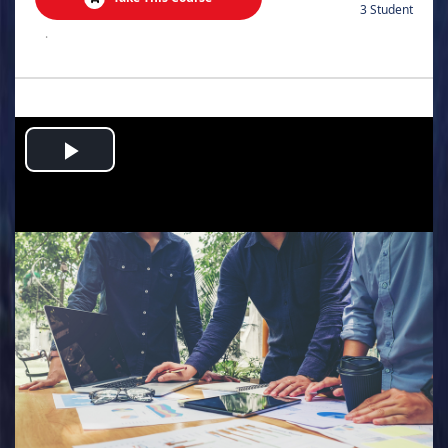
3 Student
.
Play
Video