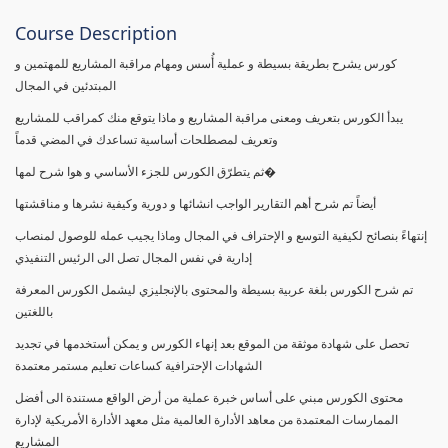
Course Description
كورس يشرح بطريقة بسيطة و عملية أُسس ومهام مراقبة المشاريع للمهتمين و
المبتدئين في المجال
يبدأ الكورس بتعريف ومعنى مراقبة المشاريع و ماذا يتوقع منك كمراقب للمشاريع
وتعريف لمصطلحات أساسية تساعدك في المضي قدماً
ثم يتطرّق الكورس للجزء الأساسي و هوا شرح لمها�
أيضاً تم شرح أهم التقارير الواجب انشائها و دورية وكيفية نشرها و مناقشتها
إنتهاءً بنصائح لكيفية التوسع و الإحتراف في المجال وماذا يجيب عمله للوصول لمنصاب
إدارية في نفس المجال تصل الى الرئيس التنفيذي
تم شرح الكورس بلغة عربية بسيطة والمحتوى بالإنجليزي ليشمل الكورس المعرفة
باللغتين
تحصل على شهادة موثقة من الموقع بعد إنهاء الكورس و يمكن أستخدمها في تجديد
الشهادات الإحترافية كساعات تعليم مستمر معتمدة
محتوى الكورس مبني على أساس خبرة عملية من أرض الواقع مستندة الى أفضل
الممارسات المعتمدة من معاهد الأدارة العالمية مثل معهد الأدارة الأمريكية لإدارة
المشاريع