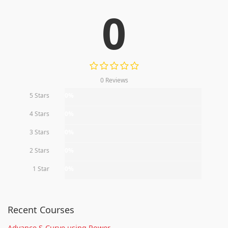
0
0 Reviews
5 Stars
0%
4 Stars
0%
3 Stars
0%
2 Stars
0%
1 Star
0%
Recent Courses
Advance S-Curve using Power