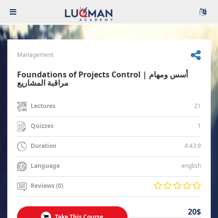
Management
Foundations of Projects Control | أسس ومهام
مراقبة المشاريع
21
Lectures
1
Quizzes
4:43:9
Duration
english
Language
Reviews (0)
20$
Take This Course