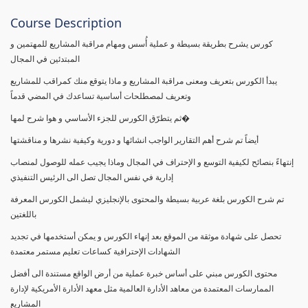
Course Description
كورس يشرح بطريقة بسيطة و عملية أُسس ومهام مراقبة المشاريع للمهتمين و
المبتدئين في المجال
يبدأ الكورس بتعريف ومعنى مراقبة المشاريع و ماذا يتوقع منك كمراقب للمشاريع
وتعريف لمصطلحات أساسية تساعدك في المضي قدماً
ثم يتطرّق الكورس للجزء الأساسي و هوا شرح لمها�
أيضاً تم شرح أهم التقارير الواجب انشائها و دورية وكيفية نشرها و مناقشتها
إنتهاءً بنصائح لكيفية التوسع و الإحتراف في المجال وماذا يجيب عمله للوصول لمنصاب
إدارية في نفس المجال تصل الى الرئيس التنفيذي
تم شرح الكورس بلغة عربية بسيطة والمحتوى بالإنجليزي ليشمل الكورس المعرفة
باللغتين
تحصل على شهادة موثقة من الموقع بعد إنهاء الكورس و يمكن أستخدمها في تجديد
الشهادات الإحترافية كساعات تعليم مستمر معتمدة
محتوى الكورس مبني على أساس خبرة عملية من أرض الواقع مستندة الى أفضل
الممارسات المعتمدة من معاهد الأدارة العالمية مثل معهد الأدارة الأمريكية لإدارة
المشاريع