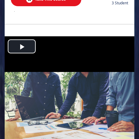
3 Student
.
Play
Video