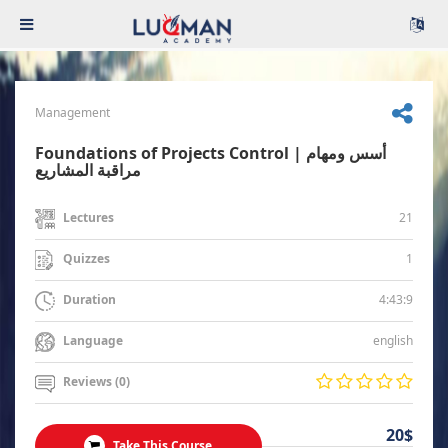
Management
Foundations of Projects Control | أسس ومهام
مراقبة المشاريع
21
Lectures
1
Quizzes
4:43:9
Duration
english
Language
Reviews (0)
20$
Take This Course