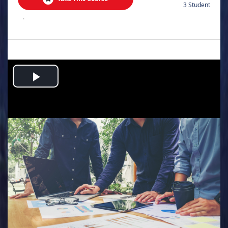
3 Student
.
Play
Video