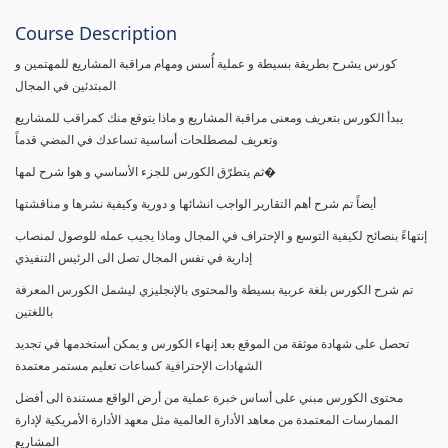
Course Description
كورس يشرح بطريقة بسيطة و عملية أُسس ومهام مراقبة المشاريع للمهتمين و
المبتدئين في المجال
يبدأ الكورس بتعريف ومعنى مراقبة المشاريع و ماذا يتوقع منك كمراقب للمشاريع
وتعريف لمصطلحات أساسية تساعدك في المضي قدماً
ثم يتطرّق الكورس للجزء الأساسي و هوا شرح لمها�
أيضاً تم شرح أهم التقارير الواجب انشائها و دورية وكيفية نشرها و مناقشتها
إنتهاءً بنصائح لكيفية التوسع و الإحتراف في المجال وماذا يجيب عمله للوصول لمنصاب
إدارية في نفس المجال تصل الى الرئيس التنفيذي
تم شرح الكورس بلغة عربية بسيطة والمحتوى بالإنجليزي ليشمل الكورس المعرفة
باللغتين
تحصل على شهادة موثقة من الموقع بعد إنهاء الكورس و يمكن أستخدمها في تجديد
الشهادات الإحترافية كساعات تعليم مستمر معتمدة
محتوى الكورس مبني على أساس خبرة عملية من أرض الواقع مستندة الى أفضل
الممارسات المعتمدة من معاهد الأدارة العالمية مثل معهد الأدارة الأمريكية لإدارة
المشاريع