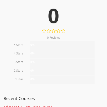
0
0 Reviews
5 Stars
0%
4 Stars
0%
3 Stars
0%
2 Stars
0%
1 Star
0%
Recent Courses
Advance S-Curve using Power