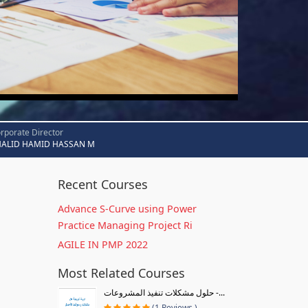
rporate Director
HALID HAMID HASSAN M
Recent Courses
Advance S-Curve using Power
Practice Managing Project Ri
AGILE IN PMP 2022
Most Related Courses
حلول مشكلات تنفيذ المشروعات -...
(1 Reviews )