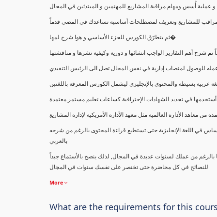
ملية أُسس ومهام مراقبة المشاريع للمهتمين و المبتدئين في المجال
ك كمراقب للمشاريع وتعريف لمصطلحات أساسية تساعدك في المضي قدماً
ثم يتطرّق الكورس للجزء الأساسي و هوا شرح لمها�
اً تم شرح أهم التقارير الواجب انشائها و دورية وكيفية نشرها و مناقشتها
ب عمله للوصول لمنصاب إدارية في نفس المجال تصل الى الرئيس التنفيذي
ة عربية بسيطة والمحتوى بالإنجليزي ليشمل الكورس المعرفة باللغتين
أستخدمها في تجديد الشهادات الإحترافية كساعات تعليم مستمر معتمدة
معاهد الأدارة العالمية مثل معهد الأدارة الأمريكية لإدارة المشاريع
ساس في اللغة الإنجليزية حتى تستطيع قراءة المحتوى بالرغم من شرحه
بالعربي
ا بالرغم من عملك لسنوات عديدة في المجال, لذلك ينصح بالأستماع جيداً
للنصائح في كل محاضرة حتى تختصر على نفسك سنوات في المجال
More
What are the requirements for this cour