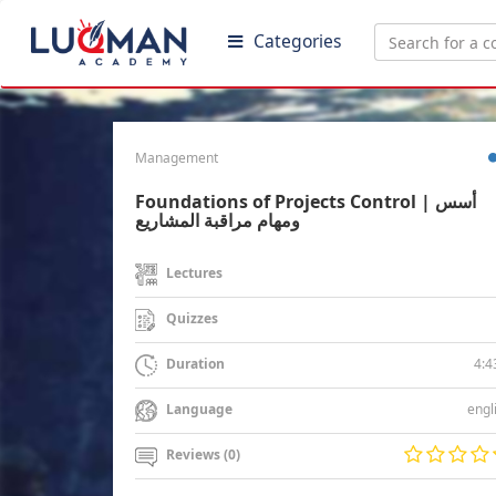
Categories
Management
Foundations of Projects Control | أسس
ومهام مراقبة المشاريع
Lectures
Quizzes
4:4
Duration
engl
Language
Reviews (0)