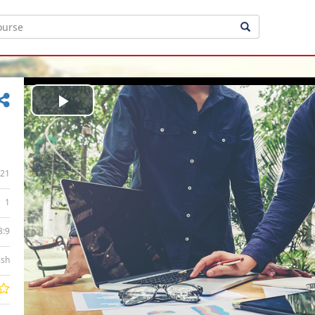
Play
Video
21
1
3:9
ish