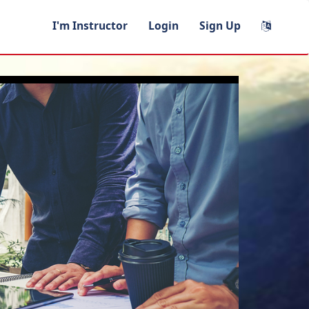
I'm Instructor
Login
Sign Up