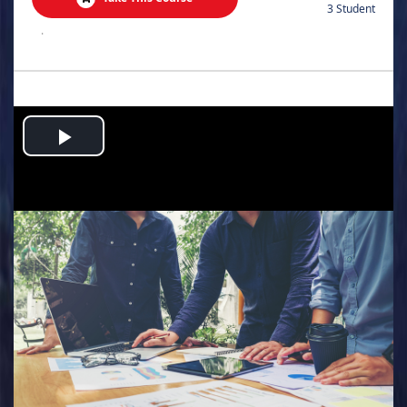
3 Student
.
Play
Video