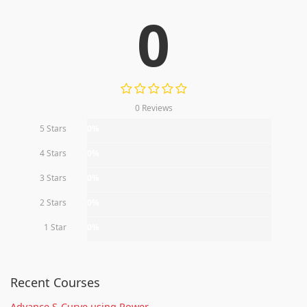
0
0 Reviews
5 Stars
0%
4 Stars
0%
3 Stars
0%
2 Stars
0%
1 Star
0%
Recent Courses
Advance S-Curve using Power