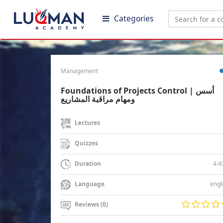
Categories
Management
Foundations of Projects Control | أسس
ومهام مراقبة المشاريع
Lectures
Quizzes
4:4
Duration
engl
Language
Reviews (0)