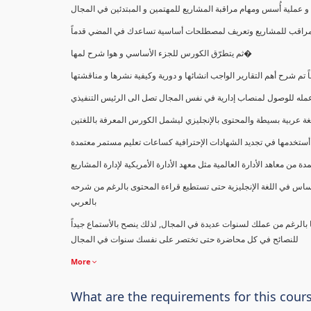
ملية أُسس ومهام مراقبة المشاريع للمهتمين و المبتدئين في المجال
ك كمراقب للمشاريع وتعريف لمصطلحات أساسية تساعدك في المضي قدماً
ثم يتطرّق الكورس للجزء الأساسي و هوا شرح لمها�
اً تم شرح أهم التقارير الواجب انشائها و دورية وكيفية نشرها و مناقشتها
ب عمله للوصول لمنصاب إدارية في نفس المجال تصل الى الرئيس التنفيذي
ة عربية بسيطة والمحتوى بالإنجليزي ليشمل الكورس المعرفة باللغتين
أستخدمها في تجديد الشهادات الإحترافية كساعات تعليم مستمر معتمدة
معاهد الأدارة العالمية مثل معهد الأدارة الأمريكية لإدارة المشاريع
ساس في اللغة الإنجليزية حتى تستطيع قراءة المحتوى بالرغم من شرحه
بالعربي
ا بالرغم من عملك لسنوات عديدة في المجال, لذلك ينصح بالأستماع جيداً
للنصائح في كل محاضرة حتى تختصر على نفسك سنوات في المجال
More
What are the requirements for this cour