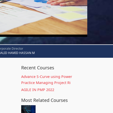
rporate Director
HALID HAMID HASSAN M
Recent Courses
Advance S-Curve using Power
Practice Managing Project Ri
AGILE IN PMP 2022
Most Related Courses