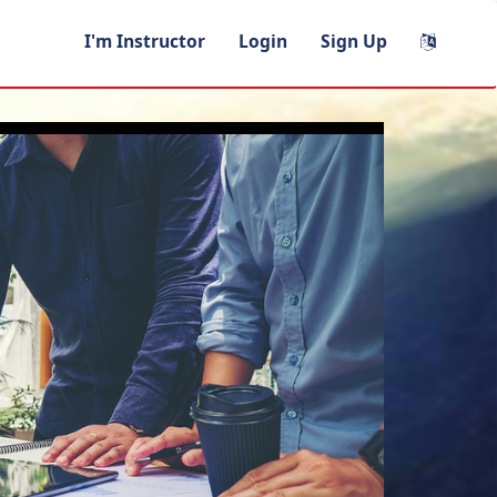
I'm Instructor
Login
Sign Up