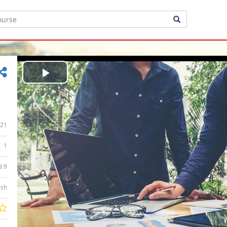
Play
Video
21
1
3:9
ish