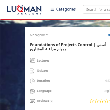
Categories
Management
Foundations of Projects Control | أسس
ومهام مراقبة المشاريع
Lectures
Quizzes
4:4
Duration
engl
Language
Reviews (0)