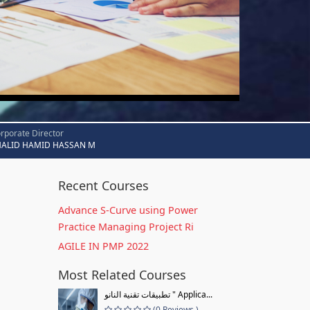
rporate Director
HALID HAMID HASSAN M
Recent Courses
Advance S-Curve using Power
Practice Managing Project Ri
AGILE IN PMP 2022
Most Related Courses
تطبيقات تقنية النانو " Applica...
(0 Reviews )