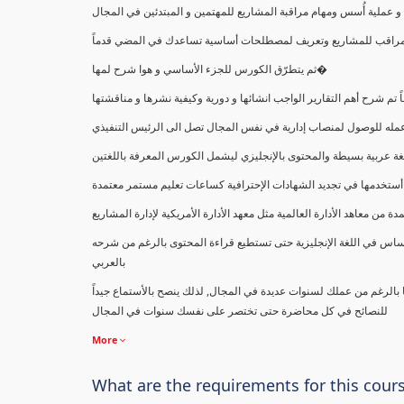
ملية أُسس ومهام مراقبة المشاريع للمهتمين و المبتدئين في المجال
ك كمراقب للمشاريع وتعريف لمصطلحات أساسية تساعدك في المضي قدماً
ثم يتطرّق الكورس للجزء الأساسي و هوا شرح لمها�
اً تم شرح أهم التقارير الواجب انشائها و دورية وكيفية نشرها و مناقشتها
ب عمله للوصول لمنصاب إدارية في نفس المجال تصل الى الرئيس التنفيذي
ة عربية بسيطة والمحتوى بالإنجليزي ليشمل الكورس المعرفة باللغتين
أستخدمها في تجديد الشهادات الإحترافية كساعات تعليم مستمر معتمدة
معاهد الأدارة العالمية مثل معهد الأدارة الأمريكية لإدارة المشاريع
ساس في اللغة الإنجليزية حتى تستطيع قراءة المحتوى بالرغم من شرحه
بالعربي
ا بالرغم من عملك لسنوات عديدة في المجال, لذلك ينصح بالأستماع جيداً
للنصائح في كل محاضرة حتى تختصر على نفسك سنوات في المجال
More
What are the requirements for this cour