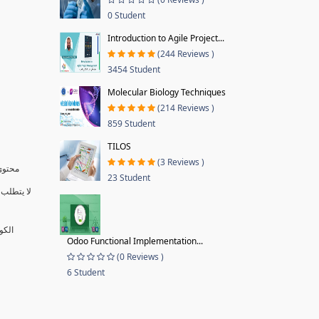
0 Student
Introduction to Agile Project...
(244 Reviews )
3454 Student
Molecular Biology Techniques
(214 Reviews )
859 Student
TILOS
(3 Reviews )
محتوى 
23 Student
لا يتطلب 
الكو
Odoo Functional Implementation...
(0 Reviews )
6 Student