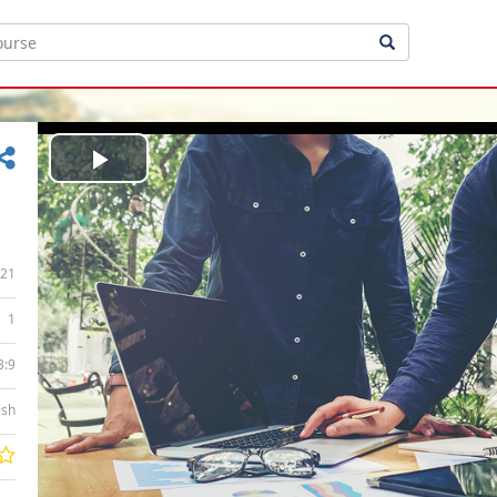
Play
Video
21
1
3:9
ish