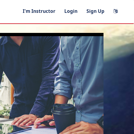
I'm Instructor
Login
Sign Up