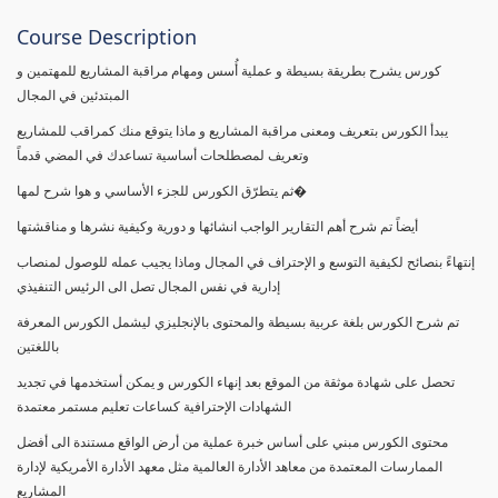
Course Description
كورس يشرح بطريقة بسيطة و عملية أُسس ومهام مراقبة المشاريع للمهتمين و
المبتدئين في المجال
يبدأ الكورس بتعريف ومعنى مراقبة المشاريع و ماذا يتوقع منك كمراقب للمشاريع
وتعريف لمصطلحات أساسية تساعدك في المضي قدماً
ثم يتطرّق الكورس للجزء الأساسي و هوا شرح لمها�
أيضاً تم شرح أهم التقارير الواجب انشائها و دورية وكيفية نشرها و مناقشتها
إنتهاءً بنصائح لكيفية التوسع و الإحتراف في المجال وماذا يجيب عمله للوصول لمنصاب
إدارية في نفس المجال تصل الى الرئيس التنفيذي
تم شرح الكورس بلغة عربية بسيطة والمحتوى بالإنجليزي ليشمل الكورس المعرفة
باللغتين
تحصل على شهادة موثقة من الموقع بعد إنهاء الكورس و يمكن أستخدمها في تجديد
الشهادات الإحترافية كساعات تعليم مستمر معتمدة
محتوى الكورس مبني على أساس خبرة عملية من أرض الواقع مستندة الى أفضل
الممارسات المعتمدة من معاهد الأدارة العالمية مثل معهد الأدارة الأمريكية لإدارة
المشاريع