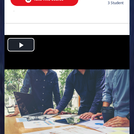
3 Student
.
Play
Video