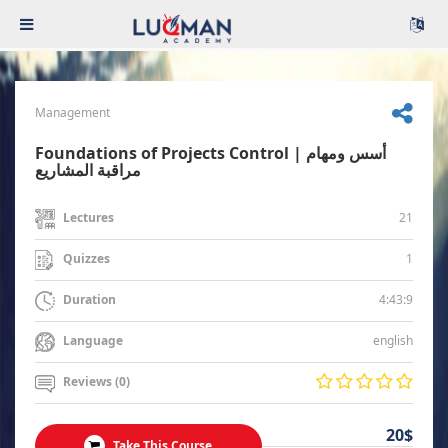
Management
Foundations of Projects Control | أسس ومهام
مراقبة المشاريع
21
Lectures
1
Quizzes
4:43:9
Duration
english
Language
Reviews (0)
20$
Take This Course