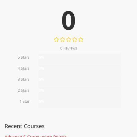
0
0 Reviews
5 Stars
0%
4 Stars
0%
3 Stars
0%
2 Stars
0%
1 Star
0%
Recent Courses
Advance S-Curve using Power