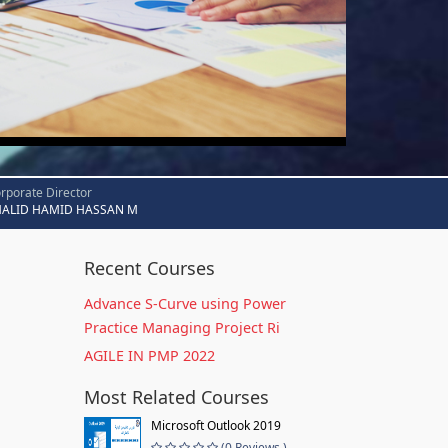
rporate Director
HALID HAMID HASSAN M
Recent Courses
Advance S-Curve using Power
Practice Managing Project Ri
AGILE IN PMP 2022
Most Related Courses
Microsoft Outlook 2019
(0 Reviews )