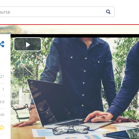
Play
Video
21
1
3:9
ish