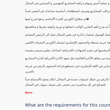
ملية أُسس ومهام مراقبة المشاريع للمهتمين و المبتدئين في المجال
ك كمراقب للمشاريع وتعريف لمصطلحات أساسية تساعدك في المضي قدماً
ثم يتطرّق الكورس للجزء الأساسي و هوا شرح لمها�
اً تم شرح أهم التقارير الواجب انشائها و دورية وكيفية نشرها و مناقشتها
ب عمله للوصول لمنصاب إدارية في نفس المجال تصل الى الرئيس التنفيذي
ة عربية بسيطة والمحتوى بالإنجليزي ليشمل الكورس المعرفة باللغتين
أستخدمها في تجديد الشهادات الإحترافية كساعات تعليم مستمر معتمدة
معاهد الأدارة العالمية مثل معهد الأدارة الأمريكية لإدارة المشاريع
ساس في اللغة الإنجليزية حتى تستطيع قراءة المحتوى بالرغم من شرحه
بالعربي
ا بالرغم من عملك لسنوات عديدة في المجال, لذلك ينصح بالأستماع جيداً
للنصائح في كل محاضرة حتى تختصر على نفسك سنوات في المجال
More
What are the requirements for this cour