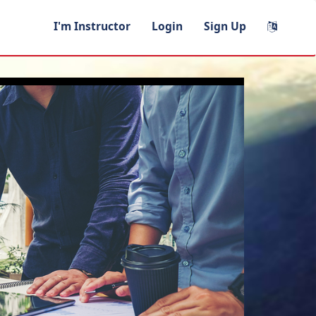
I'm Instructor
Login
Sign Up