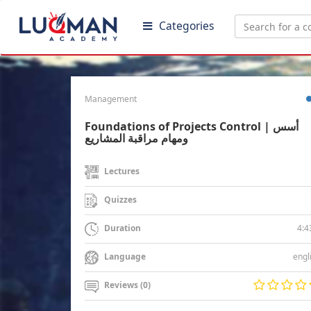
Categories
Management
Foundations of Projects Control | أسس
ومهام مراقبة المشاريع
Lectures
Quizzes
4:4
Duration
engl
Language
Reviews (0)