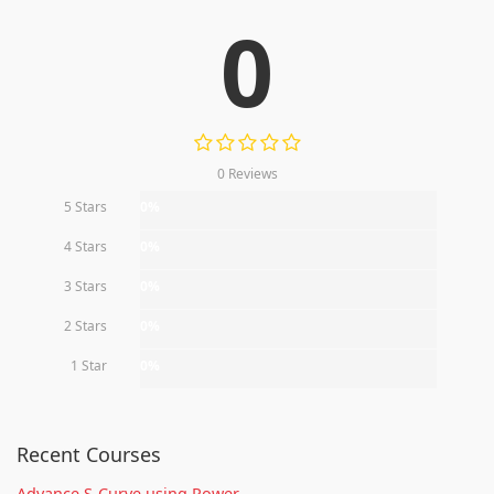
0
0 Reviews
5 Stars
0%
4 Stars
0%
3 Stars
0%
2 Stars
0%
1 Star
0%
Recent Courses
Advance S-Curve using Power