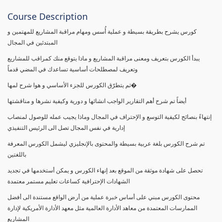
Course Description
كورس يشرح بطريقة بسيطة و عملية أُسس ومهام مراقبة المشاريع للمهتمين و
المبتدئين في المجال
يبدأ الكورس بتعريف ومعنى مراقبة المشاريع و ماذا يتوقع منك كمراقب للمشاريع
وتعريف لمصطلحات أساسية تساعدك في المضي قدماً
ثم يتطرّق الكورس للجزء الأساسي و هوا شرح لمها�
أيضاً تم شرح أهم التقارير الواجب انشائها و دورية وكيفية نشرها و مناقشتها
إنتهاءً بنصائح لكيفية التوسع و الإحتراف في المجال وماذا يجيب عمله للوصول لمنصاب
إدارية في نفس المجال تصل الى الرئيس التنفيذي
تم شرح الكورس بلغة عربية بسيطة والمحتوى بالإنجليزي ليشمل الكورس المعرفة
باللغتين
تحصل على شهادة موثقة من الموقع بعد إنهاء الكورس و يمكن أستخدمها في تجديد
الشهادات الإحترافية كساعات تعليم مستمر معتمدة
محتوى الكورس مبني على أساس خبرة عملية من أرض الواقع مستندة الى أفضل
الممارسات المعتمدة من معاهد الأدارة العالمية مثل معهد الأدارة الأمريكية لإدارة
المشاريع