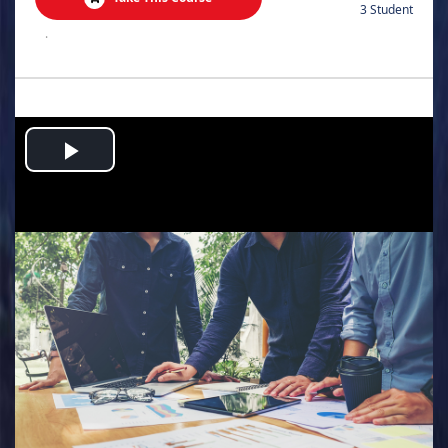
3 Student
.
Play
Video