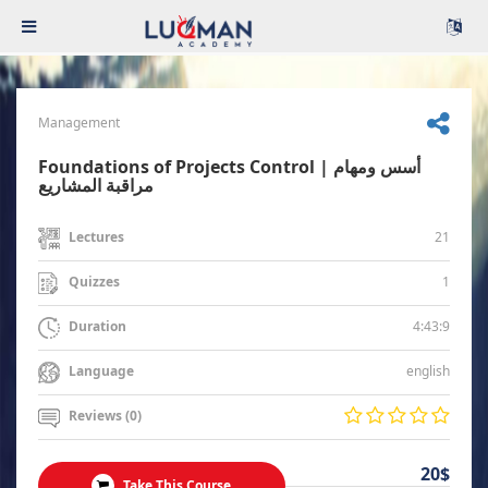
Management
Foundations of Projects Control | أسس ومهام
مراقبة المشاريع
21
Lectures
1
Quizzes
4:43:9
Duration
english
Language
Reviews (0)
20$
Take This Course