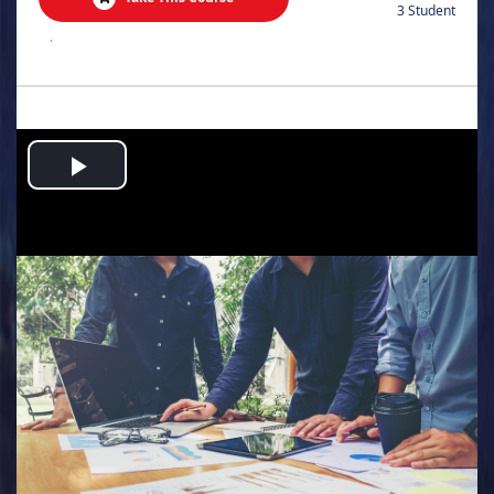
3 Student
.
Play
Video