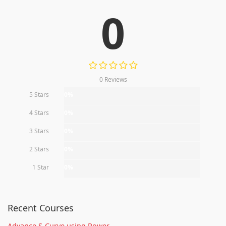
0
0 Reviews
5 Stars
0%
4 Stars
0%
3 Stars
0%
2 Stars
0%
1 Star
0%
Recent Courses
Advance S-Curve using Power