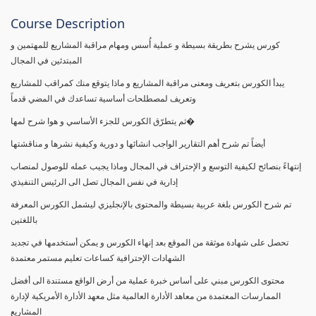
Course Description
كورس يشرح بطريقة بسيطة و عملية أُسس ومهام مراقبة المشاريع للمهتمين و
المبتدئين في المجال
يبدأ الكورس بتعريف ومعنى مراقبة المشاريع و ماذا يتوقع منك كمراقب للمشاريع
وتعريف لمصطلحات أساسية تساعدك في المضي قدماً
ثم يتطرّق الكورس للجزء الأساسي و هوا شرح لمها�
أيضاً تم شرح أهم التقارير الواجب انشائها و دورية وكيفية نشرها و مناقشتها
إنتهاءً بنصائح لكيفية التوسع و الإحتراف في المجال وماذا يجيب عمله للوصول لمنصاب
إدارية في نفس المجال تصل الى الرئيس التنفيذي
تم شرح الكورس بلغة عربية بسيطة والمحتوى بالإنجليزي ليشمل الكورس المعرفة
باللغتين
تحصل على شهادة موثقة من الموقع بعد إنهاء الكورس و يمكن أستخدمها في تجديد
الشهادات الإحترافية كساعات تعليم مستمر معتمدة
محتوى الكورس مبني على أساس خبرة عملية من أرض الواقع مستندة الى أفضل
الممارسات المعتمدة من معاهد الأدارة العالمية مثل معهد الأدارة الأمريكية لإدارة
المشاريع