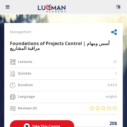
Management
Foundations of Projects Control | أسس ومهام
مراقبة المشاريع
21
Lectures
1
Quizzes
4:43:9
Duration
english
Language
Reviews (0)
20$
Take This Course