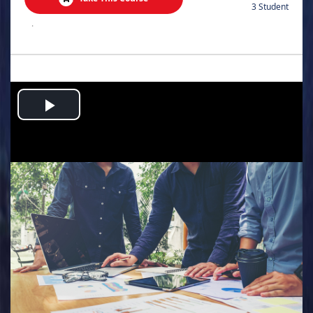
3 Student
.
Play
Video