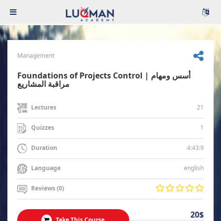
Management
Foundations of Projects Control | أسس ومهام
مراقبة المشاريع
21
Lectures
1
Quizzes
4:43:9
Duration
english
Language
Reviews (0)
20$
Take This Course