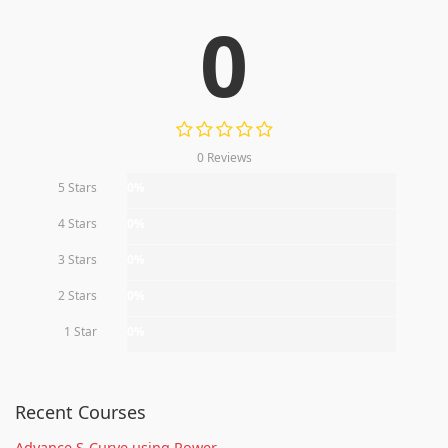
0
0 Reviews
5 Stars
0%
4 Stars
0%
3 Stars
0%
2 Stars
0%
1 Star
0%
Recent Courses
Advance S-Curve using Power