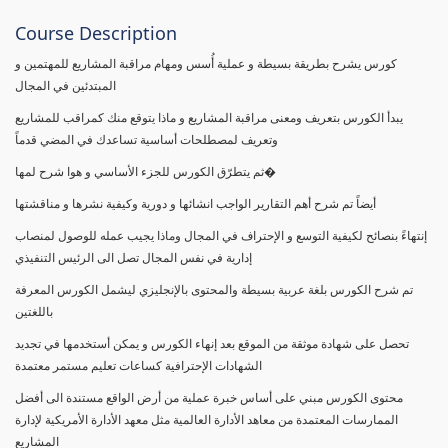
Course Description
كورس يشرح بطريقة بسيطة و عملية أُسس ومهام مراقبة المشاريع للمهتمين و
المبتدئين في المجال
يبدأ الكورس بتعريف ومعنى مراقبة المشاريع و ماذا يتوقع منك كمراقب للمشاريع
وتعريف لمصطلحات أساسية تساعدك في المضي قدماً
ثم يتطرّق الكورس للجزء الأساسي و هوا شرح لمها�
أيضاً تم شرح أهم التقارير الواجب انشائها و دورية وكيفية نشرها و مناقشتها
إنتهاءً بنصائح لكيفية التوسع و الإحتراف في المجال وماذا يجيب عمله للوصول لمنصاب
إدارية في نفس المجال تصل الى الرئيس التنفيذي
تم شرح الكورس بلغة عربية بسيطة والمحتوى بالإنجليزي ليشمل الكورس المعرفة
باللغتين
تحصل على شهادة موثقة من الموقع بعد إنهاء الكورس و يمكن أستخدمها في تجديد
الشهادات الإحترافية كساعات تعليم مستمر معتمدة
محتوى الكورس مبني على أساس خبرة عملية من أرض الواقع مستندة الى أفضل
الممارسات المعتمدة من معاهد الأدارة العالمية مثل معهد الأدارة الأمريكية لإدارة
المشاريع