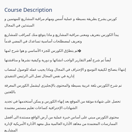
Course Description
كورس يشرح بطريقة بسيطة و عملية أُسس ومهام مراقبة المشاريع للمهتمين و
المبتدئين في المجال
يبدأ الكورس بتعريف ومعنى مراقبة المشاريع و ماذا يتوقع منك كمراقب للمشاريع
وتعريف لمصطلحات أساسية تساعدك في المضي قدماً
ثم يتطرّق الكورس للجزء الأساسي و هوا شرح لمها�
أيضاً تم شرح أهم التقارير الواجب انشائها و دورية وكيفية نشرها و مناقشتها
إنتهاءً بنصائح لكيفية التوسع و الإحتراف في المجال وماذا يجيب عمله للوصول لمنصاب
إدارية في نفس المجال تصل الى الرئيس التنفيذي
تم شرح الكورس بلغة عربية بسيطة والمحتوى بالإنجليزي ليشمل الكورس المعرفة
باللغتين
تحصل على شهادة موثقة من الموقع بعد إنهاء الكورس و يمكن أستخدمها في تجديد
الشهادات الإحترافية كساعات تعليم مستمر معتمدة
محتوى الكورس مبني على أساس خبرة عملية من أرض الواقع مستندة الى أفضل
الممارسات المعتمدة من معاهد الأدارة العالمية مثل معهد الأدارة الأمريكية لإدارة
المشاريع