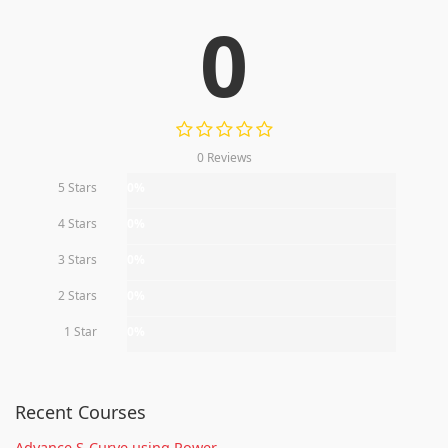
0
0 Reviews
5 Stars
0%
4 Stars
0%
3 Stars
0%
2 Stars
0%
1 Star
0%
Recent Courses
Advance S-Curve using Power