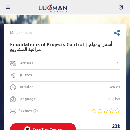
Management
Foundations of Projects Control | أسس ومهام
مراقبة المشاريع
21
Lectures
1
Quizzes
4:43:9
Duration
english
Language
Reviews (0)
20$
Take This Course